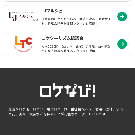
LJマルシェ
日本全国に埋もれている「地域の逸品」通販サイ
ト。特産品開発から関わりネタも満載！
ロケツーリズム協議会
のべ523団体（自治体・企業）が参加。ロケ誘致
から観光振興へ繋げるノウハウを提供。
最適なロケ地、ロケ弁、地域ロケ、旅・番組情報ネタ、会場、機材、求人、
車両、美術、衣装などを探すことが可能なポータルサイトです。