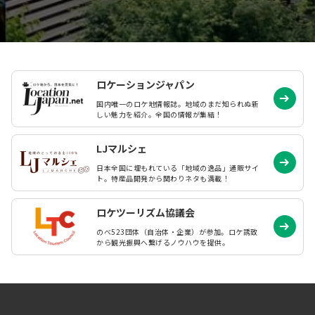
ロケーションジャパン
国内唯一のロケ地情報誌。地域のまだ知られぬ
新
しい魅力を紹介。全国の情報が集結！
LJマルシェ
日本全国に埋もれている「地域の逸品」通販サイ
ト。特産品開発から関わりネタも満載！
ロケツーリズム協議会
のべ523団体（自治体・企業）が参加。ロケ誘致
から観光振興へ繋げるノウハウを提供。