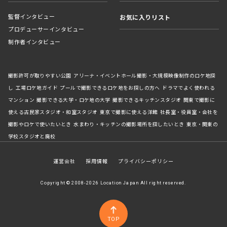
監督インタビュー
お気に入りリスト
プロデューサーインタビュー
制作者インタビュー
撮影許可が取りやすい公園
アリーナ・イベントホール撮影・大規模映像制作のロケ地探
し
工場ロケ地ガイド
プールで撮影できるロケ地をお探しの方へ
ドラマでよく使われる
マンション
撮影できる大学・ロケ地の大学
撮影できるキッチンスタジオ
関東で撮影に
使える古民家スタジオ・和室スタジオ
東京で撮影に使える洋館
社長室・役員室・会社を
撮影やロケで使いたいとき
水まわり・キッチンの撮影場所を探したいとき
東京・関東の
学校スタジオと廃校
運営会社
採用情報
プライバシーポリシー
Copyright © 2008-2026 Location Japan All right reserved.
TOP