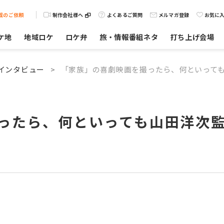
載のご依頼
制作会社様へ
よくあるご質問
メルマガ登録
お気に
ケ地
地域ロケ
ロケ弁
旅・情報番組ネタ
打ち上げ会場
インタビュー
>
「家族」の喜劇映画を撮ったら、何といっても
ったら、何といっても山田洋次