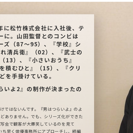
82年に松竹株式会社に入社後、テ
ーに。山田監督とのコンビは
ズ（87～95）、『学校』シ
がれ清兵衛』（02）、『武士の
（13）、『小さいおうち』
を積むひと』（15）、『クリ
などを手掛けている。
らいよ2』の制作が決まったの
けではないんです。『男はつらいよ』のよ
んどありません。でも、シリーズ化ができた
試写会で観客が大爆笑しているのを見て
いち早く俳優事務所にアプローチし、続編