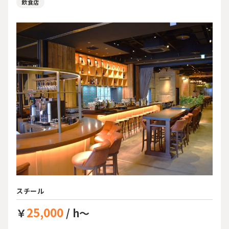
飲食店
スチール
25,000
￥
/ h～