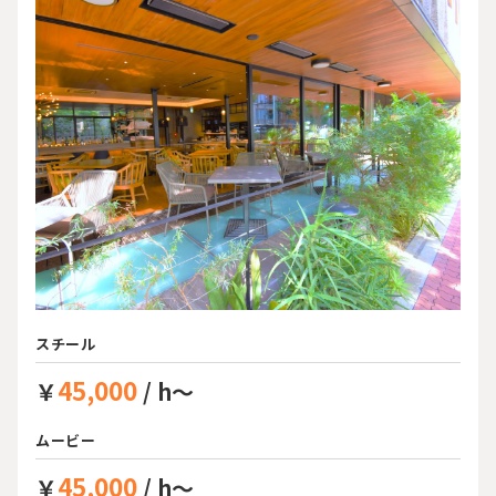
スチール
45,000
￥
/ h～
ムービー
45,000
￥
/ h～