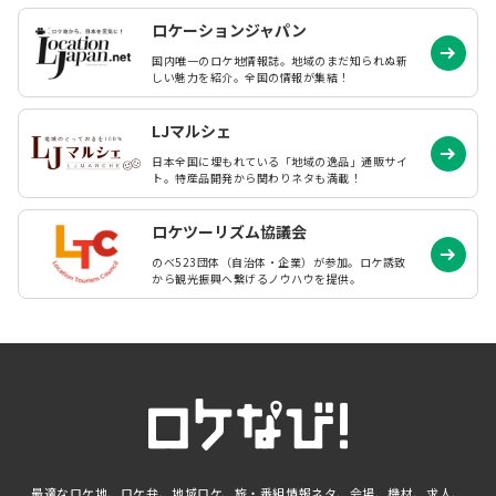
ロケーションジャパン
国内唯一のロケ地情報誌。地域のまだ知られぬ
新
しい魅力を紹介。全国の情報が集結！
LJマルシェ
日本全国に埋もれている「地域の逸品」通販サイ
ト。特産品開発から関わりネタも満載！
ロケツーリズム協議会
のべ523団体（自治体・企業）が参加。ロケ誘致
から観光振興へ繋げるノウハウを提供。
最適なロケ地、ロケ弁、地域ロケ、旅・番組情報ネタ、会場、機材、求人、