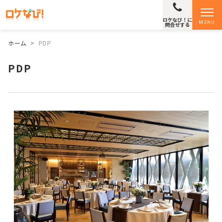
ロケなび！に
MENU
問合せする
ホーム
>
PDP
PDP