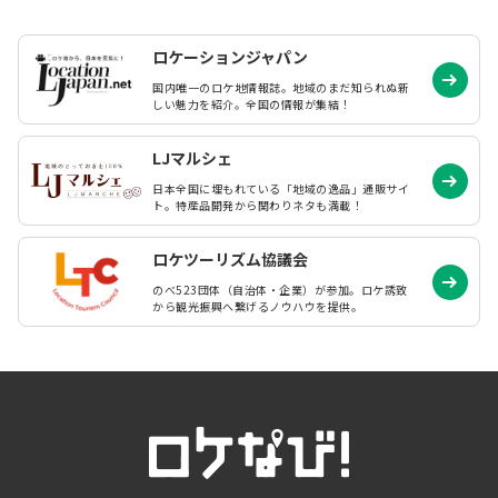
ロケーションジャパン
国内唯一のロケ地情報誌。地域のまだ知られぬ
新
しい魅力を紹介。全国の情報が集結！
LJマルシェ
日本全国に埋もれている「地域の逸品」通販サイ
ト。特産品開発から関わりネタも満載！
ロケツーリズム協議会
のべ523団体（自治体・企業）が参加。ロケ誘致
から観光振興へ繋げるノウハウを提供。