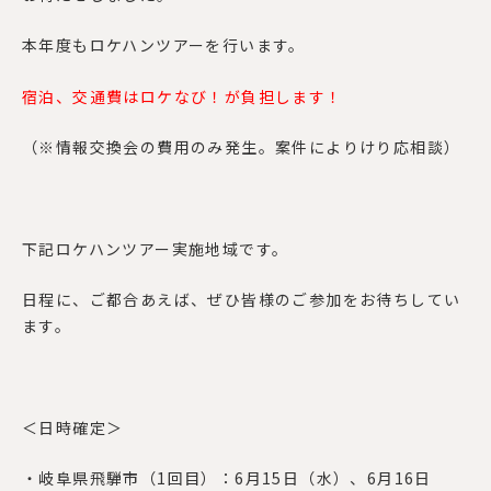
本年度もロケハンツアーを行います。
宿泊、交通費はロケなび！が負担します！
（※情報交換会の費用のみ発生。案件によりけり応相談）
下記ロケハンツアー実施地域です。
日程に、ご都合あえば、ぜひ皆様のご参加をお待ちしてい
ます。
＜日時確定＞
・岐阜県飛騨市（
1
回目）：
6
月
15
日（水）、
6
月
16
日