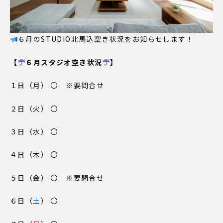
６月のSTUDIO北馬込空き状況をお知らせします！
【
６月スタジオ空き状況
】
１日（月） 〇 ※要問合せ
２日（火） 〇
３日（水） 〇
４日（木） 〇
５日（
金
） 〇 ※要問合せ
６日（
土
） 〇