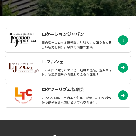
ロケーションジャパン
国内唯一のロケ地情報誌。地域のまだ知られぬ
新
しい魅力を紹介。全国の情報が集結！
LJマルシェ
日本全国に埋もれている「地域の逸品」通販サイ
ト。特産品開発から関わりネタも満載！
ロケツーリズム協議会
のべ523団体（自治体・企業）が参加。ロケ誘致
から観光振興へ繋げるノウハウを提供。