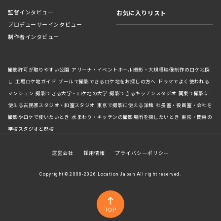
監督インタビュー
お気に入りリスト
プロデューサーインタビュー
制作者インタビュー
撮影許可が取りやすい公園
アリーナ・イベントホール撮影・大規模映像制作のロケ地探
し
工場ロケ地ガイド
プールで撮影できるロケ地をお探しの方へ
ドラマでよく使われる
マンション
撮影できる大学・ロケ地の大学
撮影できるキッチンスタジオ
関東で撮影に
使える古民家スタジオ・和室スタジオ
東京で撮影に使える洋館
社長室・役員室・会社を
撮影やロケで使いたいとき
水まわり・キッチンの撮影場所を探したいとき
東京・関東の
学校スタジオと廃校
運営会社
採用情報
プライバシーポリシー
Copyright © 2008-2026 Location Japan All right reserved.
TOP