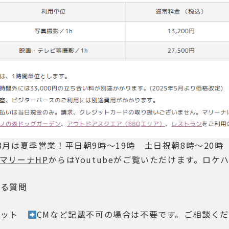
8月は夏季営業！平日朝9時～19時 土日祝朝8時～20
マリーナHP
からはYoutubeがご覧いただけます。ロ
ある質問
ジット
CMなど記載不可の場合は不要です。ご相談く