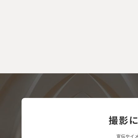
撮影
宣伝やイ