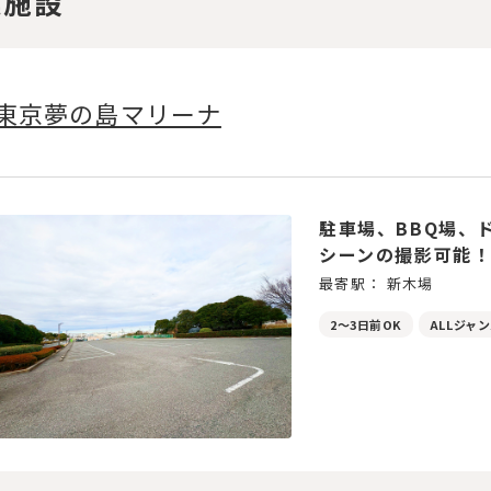
連施設
東京夢の島マリーナ
駐車場、BBQ場、
シーンの撮影可能
最寄駅： 新木場
2～3日前OK
ALLジャ