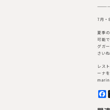
———
7月・
夏季
可能で
グガー
さい
レス
ーナ
marin