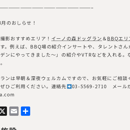
————————————————————————–
8月のおしらせ！
の撮影おすすめエリア！
イーノの森ドッグラン
＆
BBQエリ
す。例えば、BBQ場の紹介インサートや、タレントさ
デンにやってきました～」の紹介やVTRなどを入れる。
ね。
トランは
早朝＆深夜ウェルカム
ですので、お気軽にご相談
をぜひご利用ください。連絡先
03-5569-2710 
a.com
Facebook
X
Email
共
有