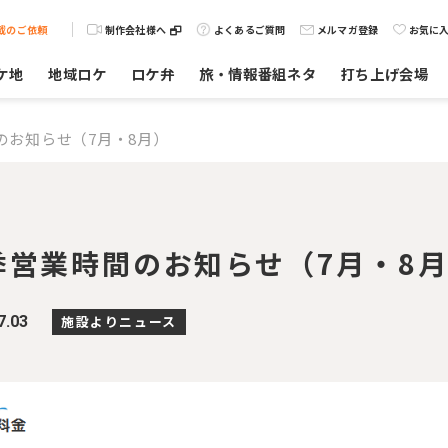
載のご依頼
制作会社様へ
よくあるご質問
メルマガ登録
お気に
ケ地
地域ロケ
ロケ弁
旅・情報番組ネタ
打ち上げ会場
のお知らせ（7月・8月）
季営業時間のお知らせ（7月・8
7.03
施設よりニュース