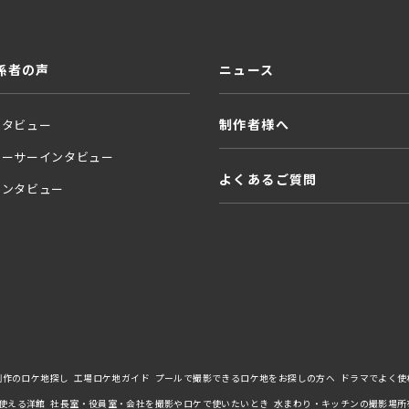
係者の声
ニュース
制作者様へ
ンタビュー
ューサーインタビュー
よくあるご質問
インタビュー
制作のロケ地探し
工場ロケ地ガイド
プールで撮影できるロケ地をお探しの方へ
ドラマでよく使
使える洋館
社長室・役員室・会社を撮影やロケで使いたいとき
水まわり・キッチンの撮影場所