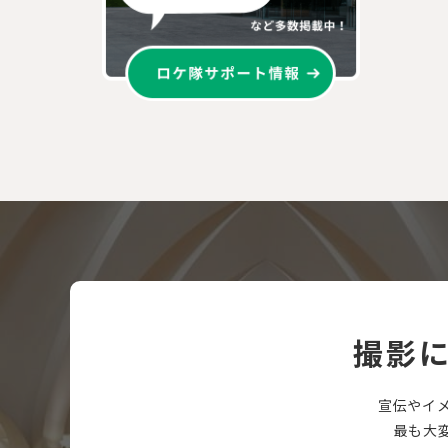
撮影
宣伝やイ
最も大