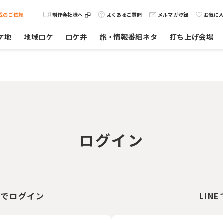
載のご依頼
制作会社様へ
よくあるご質問
メルマガ登録
お気に
ケ地
地域ロケ
ロケ弁
旅・情報番組ネタ
打ち上げ会場
ログイン
スでログイン
LIN