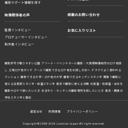
撮影サポート情報を探す
掲載のお問い合わせ
映像関係者の声
監督インタビュー
お気に入りリスト
プロデューサーインタビュー
制作者インタビュー
撮影許可が取りやすい公園
アリーナ・イベントホール撮影・大規模映像制作のロケ地探
し
工場ロケ地ガイド
プールで撮影できるロケ地をお探しの方へ
ドラマでよく使われる
マンション
撮影できる大学・ロケ地の大学
撮影できるキッチンスタジオ
関東で撮影に
使える古民家スタジオ・和室スタジオ
東京で撮影に使える洋館
社長室・役員室・会社を
撮影やロケで使いたいとき
水まわり・キッチンの撮影場所を探したいとき
東京・関東の
学校スタジオと廃校
運営会社
採用情報
プライバシーポリシー
Copyright © 2008-2026 Location Japan All right reserved.