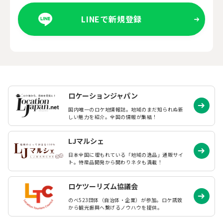
LINEで新規登録
ロケーションジャパン
国内唯一のロケ地情報誌。地域のまだ知られぬ
新
しい魅力を紹介。全国の情報が集結！
LJマルシェ
日本全国に埋もれている「地域の逸品」通販サイ
ト。特産品開発から関わりネタも満載！
ロケツーリズム協議会
のべ523団体（自治体・企業）が参加。ロケ誘致
から観光振興へ繋げるノウハウを提供。