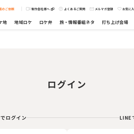
載のご依頼
制作会社様へ
よくあるご質問
メルマガ登録
お気に
ケ地
地域ロケ
ロケ弁
旅・情報番組ネタ
打ち上げ会場
ログイン
スでログイン
LIN