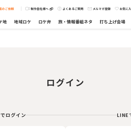
載のご依頼
制作会社様へ
よくあるご質問
メルマガ登録
お気に
ケ地
地域ロケ
ロケ弁
旅・情報番組ネタ
打ち上げ会場
ログイン
スでログイン
LIN