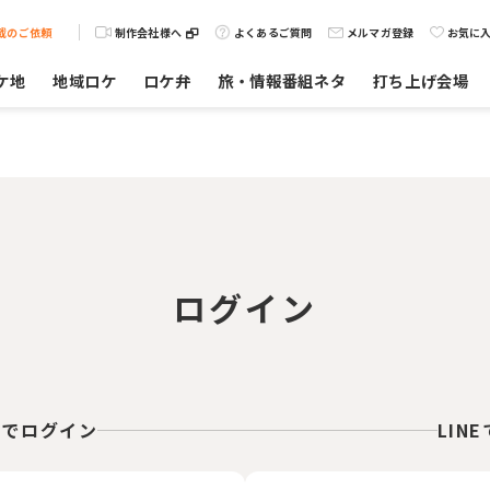
載のご依頼
制作会社様へ
よくあるご質問
メルマガ登録
お気に
ケ地
地域ロケ
ロケ弁
旅・情報番組ネタ
打ち上げ会場
ログイン
スでログイン
LIN