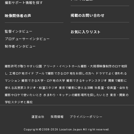
撮影サポート情報を探す
掲載のお問い合わせ
映像関係者の声
監督インタビュー
お気に入りリスト
プロデューサーインタビュー
制作者インタビュー
撮影許可が取りやすい公園
アリーナ・イベントホール撮影・大規模映像制作のロケ地探
し
工場ロケ地ガイド
プールで撮影できるロケ地をお探しの方へ
ドラマでよく使われる
マンション
撮影できる大学・ロケ地の大学
撮影できるキッチンスタジオ
関東で撮影に
使える古民家スタジオ・和室スタジオ
東京で撮影に使える洋館
社長室・役員室・会社を
撮影やロケで使いたいとき
水まわり・キッチンの撮影場所を探したいとき
東京・関東の
学校スタジオと廃校
運営会社
採用情報
プライバシーポリシー
Copyright © 2008-2026 Location Japan All right reserved.