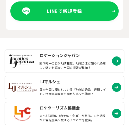
LINEで新規登録
ロケーションジャパン
国内唯一のロケ地情報誌。地域のまだ知られぬ
新
しい魅力を紹介。全国の情報が集結！
LJマルシェ
日本全国に埋もれている「地域の逸品」通販サイ
ト。特産品開発から関わりネタも満載！
ロケツーリズム協議会
のべ523団体（自治体・企業）が参加。ロケ誘致
から観光振興へ繋げるノウハウを提供。