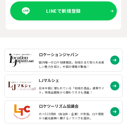
LINEで新規登録
ロケーションジャパン
国内唯一のロケ地情報誌。地域のまだ知られぬ
新
しい魅力を紹介。全国の情報が集結！
LJマルシェ
日本全国に埋もれている「地域の逸品」通販サイ
ト。特産品開発から関わりネタも満載！
ロケツーリズム協議会
のべ523団体（自治体・企業）が参加。ロケ誘致
から観光振興へ繋げるノウハウを提供。