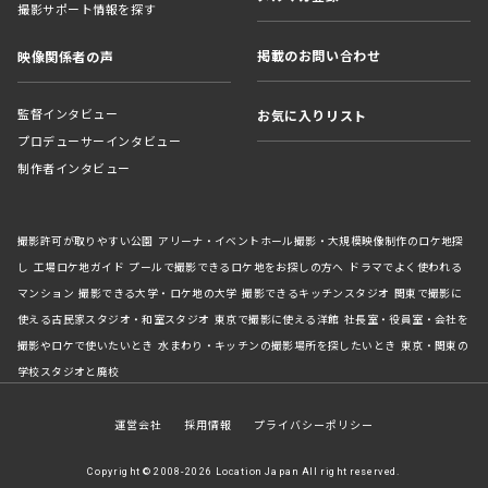
撮影サポート情報を探す
掲載のお問い合わせ
映像関係者の声
監督インタビュー
お気に入りリスト
プロデューサーインタビュー
制作者インタビュー
撮影許可が取りやすい公園
アリーナ・イベントホール撮影・大規模映像制作のロケ地探
し
工場ロケ地ガイド
プールで撮影できるロケ地をお探しの方へ
ドラマでよく使われる
マンション
撮影できる大学・ロケ地の大学
撮影できるキッチンスタジオ
関東で撮影に
使える古民家スタジオ・和室スタジオ
東京で撮影に使える洋館
社長室・役員室・会社を
撮影やロケで使いたいとき
水まわり・キッチンの撮影場所を探したいとき
東京・関東の
学校スタジオと廃校
運営会社
採用情報
プライバシーポリシー
Copyright © 2008-2026 Location Japan All right reserved.