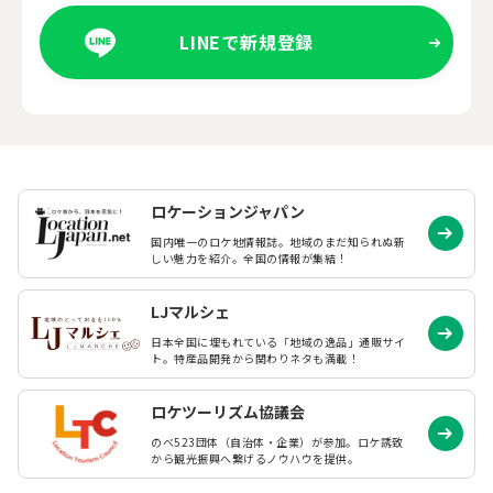
LINEで新規登録
ロケーションジャパン
国内唯一のロケ地情報誌。地域のまだ知られぬ
新
しい魅力を紹介。全国の情報が集結！
LJマルシェ
日本全国に埋もれている「地域の逸品」通販サイ
ト。特産品開発から関わりネタも満載！
ロケツーリズム協議会
のべ523団体（自治体・企業）が参加。ロケ誘致
から観光振興へ繋げるノウハウを提供。