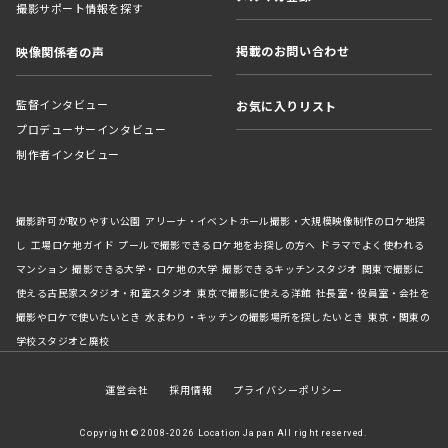
撮影サポート情報を探す
掲載のお問い合わせ
映像関係者の声
監督インタビュー
お気に入りリスト
プロデューサーインタビュー
制作者インタビュー
撮影許可が取りやすい公園
アリーナ・イベントホール撮影・大規模映像制作のロケ地探
し
工場ロケ地ガイド
プールで撮影できるロケ地をお探しの方へ
ドラマでよく使われる
マンション
撮影できる大学・ロケ地の大学
撮影できるキッチンスタジオ
関東で撮影に
使える古民家スタジオ・和室スタジオ
東京で撮影に使える洋館
社長室・役員室・会社を
撮影やロケで使いたいとき
水まわり・キッチンの撮影場所を探したいとき
東京・関東の
学校スタジオと廃校
運営会社
採用情報
プライバシーポリシー
Copyright © 2008-2026 Location Japan All right reserved.