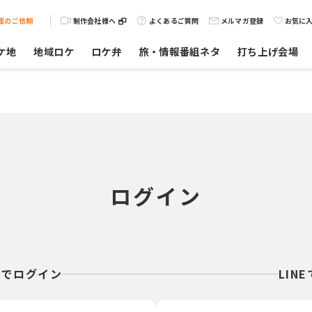
載のご依頼
制作会社様へ
よくあるご質問
メルマガ登録
お気に
ケ地
地域ロケ
ロケ弁
旅・情報番組ネタ
打ち上げ会場
ログイン
スでログイン
LIN