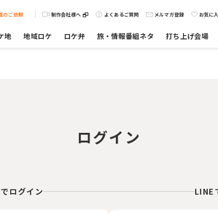
載のご依頼
制作会社様へ
よくあるご質問
メルマガ登録
お気に
ケ地
地域ロケ
ロケ弁
旅・情報番組ネタ
打ち上げ会場
ログイン
スでログイン
LIN