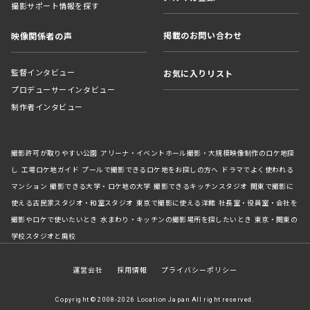
撮影サポート情報を探す
掲載のお問い合わせ
映像関係者の声
監督インタビュー
お気に入りリスト
プロデューサーインタビュー
制作者インタビュー
撮影許可が取りやすい公園
アリーナ・イベントホール撮影・大規模映像制作のロケ地探
し
工場ロケ地ガイド
プールで撮影できるロケ地をお探しの方へ
ドラマでよく使われる
マンション
撮影できる大学・ロケ地の大学
撮影できるキッチンスタジオ
関東で撮影に
使える古民家スタジオ・和室スタジオ
東京で撮影に使える洋館
社長室・役員室・会社を
撮影やロケで使いたいとき
水まわり・キッチンの撮影場所を探したいとき
東京・関東の
学校スタジオと廃校
運営会社
採用情報
プライバシーポリシー
Copyright © 2008-2026 Location Japan All right reserved.