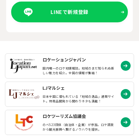
LINEで新規登録
ロケーションジャパン
国内唯一のロケ地情報誌。地域のまだ知られぬ
新
しい魅力を紹介。全国の情報が集結！
LJマルシェ
日本全国に埋もれている「地域の逸品」通販サイ
ト。特産品開発から関わりネタも満載！
ロケツーリズム協議会
のべ523団体（自治体・企業）が参加。ロケ誘致
から観光振興へ繋げるノウハウを提供。