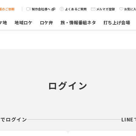
載のご依頼
制作会社様へ
よくあるご質問
メルマガ登録
お気に
ケ地
地域ロケ
ロケ弁
旅・情報番組ネタ
打ち上げ会場
ログイン
スでログイン
LIN