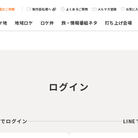
載のご依頼
制作会社様へ
よくあるご質問
メルマガ登録
お気に
ケ地
地域ロケ
ロケ弁
旅・情報番組ネタ
打ち上げ会場
ログイン
スでログイン
LIN