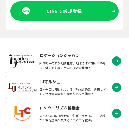
LINEで新規登録
ロケーションジャパン
国内唯一のロケ地情報誌。地域のまだ知られぬ
新
しい魅力を紹介。全国の情報が集結！
LJマルシェ
日本全国に埋もれている「地域の逸品」通販サイ
ト。特産品開発から関わりネタも満載！
ロケツーリズム協議会
のべ523団体（自治体・企業）が参加。ロケ誘致
から観光振興へ繋げるノウハウを提供。