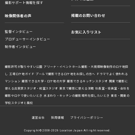
撮影サポート情報を探す
掲載のお問い合わせ
映像関係者の声
監督インタビュー
お気に入りリスト
プロデューサーインタビュー
制作者インタビュー
撮影許可が取りやすい公園
アリーナ・イベントホール撮影・大規模映像制作のロケ地探
し
工場ロケ地ガイド
プールで撮影できるロケ地をお探しの方へ
ドラマでよく使われる
マンション
撮影できる大学・ロケ地の大学
撮影できるキッチンスタジオ
関東で撮影に
使える古民家スタジオ・和室スタジオ
東京で撮影に使える洋館
社長室・役員室・会社を
撮影やロケで使いたいとき
水まわり・キッチンの撮影場所を探したいとき
東京・関東の
学校スタジオと廃校
運営会社
採用情報
プライバシーポリシー
Copyright © 2008-2026 Location Japan All right reserved.