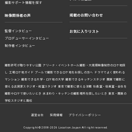
撮影サポート情報を探す
掲載のお問い合わせ
映像関係者の声
監督インタビュー
お気に入りリスト
プロデューサーインタビュー
制作者インタビュー
撮影許可が取りやすい公園
アリーナ・イベントホール撮影・大規模映像制作のロケ地探
し
工場ロケ地ガイド
プールで撮影できるロケ地をお探しの方へ
ドラマでよく使われる
マンション
撮影できる大学・ロケ地の大学
撮影できるキッチンスタジオ
関東で撮影に
使える古民家スタジオ・和室スタジオ
東京で撮影に使える洋館
社長室・役員室・会社を
撮影やロケで使いたいとき
水まわり・キッチンの撮影場所を探したいとき
東京・関東の
学校スタジオと廃校
運営会社
採用情報
プライバシーポリシー
Copyright © 2008-2026 Location Japan All right reserved.