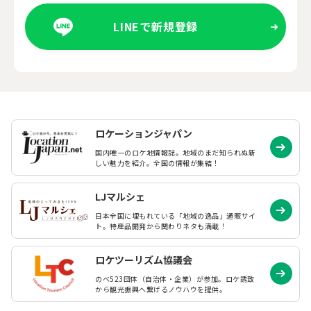
LINEで新規登録
ロケーションジャパン
国内唯一のロケ地情報誌。地域のまだ知られぬ
新
しい魅力を紹介。全国の情報が集結！
LJマルシェ
日本全国に埋もれている「地域の逸品」通販サイ
ト。特産品開発から関わりネタも満載！
ロケツーリズム協議会
のべ523団体（自治体・企業）が参加。ロケ誘致
から観光振興へ繋げるノウハウを提供。