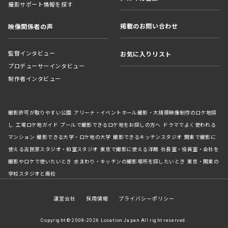
撮影サポート情報を探す
掲載のお問い合わせ
映像関係者の声
監督インタビュー
お気に入りリスト
プロデューサーインタビュー
制作者インタビュー
撮影許可が取りやすい公園
アリーナ・イベントホール撮影・大規模映像制作のロケ地探
し
工場ロケ地ガイド
プールで撮影できるロケ地をお探しの方へ
ドラマでよく使われる
マンション
撮影できる大学・ロケ地の大学
撮影できるキッチンスタジオ
関東で撮影に
使える古民家スタジオ・和室スタジオ
東京で撮影に使える洋館
社長室・役員室・会社を
撮影やロケで使いたいとき
水まわり・キッチンの撮影場所を探したいとき
東京・関東の
学校スタジオと廃校
運営会社
採用情報
プライバシーポリシー
Copyright © 2008-2026 Location Japan All right reserved.