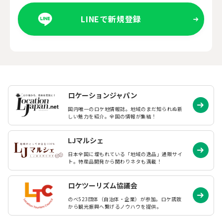
LINEで新規登録
ロケーションジャパン
国内唯一のロケ地情報誌。地域のまだ知られぬ
新
しい魅力を紹介。全国の情報が集結！
LJマルシェ
日本全国に埋もれている「地域の逸品」通販サイ
ト。特産品開発から関わりネタも満載！
ロケツーリズム協議会
のべ523団体（自治体・企業）が参加。ロケ誘致
から観光振興へ繋げるノウハウを提供。