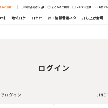
載のご依頼
制作会社様へ
よくあるご質問
メルマガ登録
お気に
ケ地
地域ロケ
ロケ弁
旅・情報番組ネタ
打ち上げ会場
ログイン
スでログイン
LIN