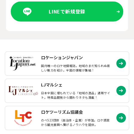
LINEで新規登録
ロケーションジャパン
国内唯一のロケ地情報誌。地域のまだ知られぬ
新
しい魅力を紹介。全国の情報が集結！
LJマルシェ
日本全国に埋もれている「地域の逸品」通販サイ
ト。特産品開発から関わりネタも満載！
ロケツーリズム協議会
のべ523団体（自治体・企業）が参加。ロケ誘致
から観光振興へ繋げるノウハウを提供。