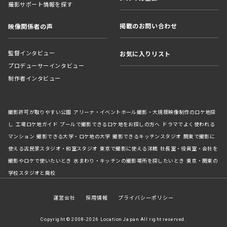
撮影サポート情報を探す
掲載のお問い合わせ
映像関係者の声
監督インタビュー
お気に入りリスト
プロデューサーインタビュー
制作者インタビュー
撮影許可が取りやすい公園
アリーナ・イベントホール撮影・大規模映像制作のロケ地探
し
工場ロケ地ガイド
プールで撮影できるロケ地をお探しの方へ
ドラマでよく使われる
マンション
撮影できる大学・ロケ地の大学
撮影できるキッチンスタジオ
関東で撮影に
使える古民家スタジオ・和室スタジオ
東京で撮影に使える洋館
社長室・役員室・会社を
撮影やロケで使いたいとき
水まわり・キッチンの撮影場所を探したいとき
東京・関東の
学校スタジオと廃校
運営会社
採用情報
プライバシーポリシー
Copyright © 2008-2026 Location Japan All right reserved.