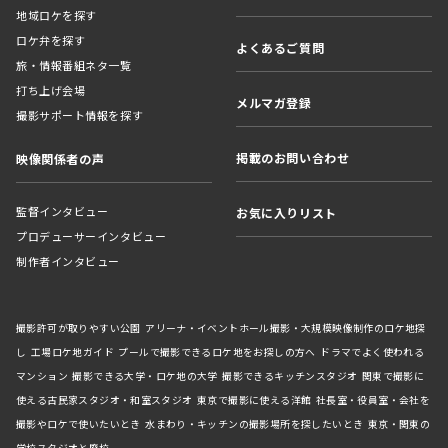
地域ロケを探す
ロケ弁を探す
よくあるご質問
旅・情報番組ネタ一覧
打ち上げ会場
メルマガ登録
撮影サポート情報を探す
掲載のお問い合わせ
映像関係者の声
監督インタビュー
お気に入りリスト
プロデューサーインタビュー
制作者インタビュー
撮影許可が取りやすい公園
アリーナ・イベントホール撮影・大規模映像制作のロケ地探
し
工場ロケ地ガイド
プールで撮影できるロケ地をお探しの方へ
ドラマでよく使われる
マンション
撮影できる大学・ロケ地の大学
撮影できるキッチンスタジオ
関東で撮影に
使える古民家スタジオ・和室スタジオ
東京で撮影に使える洋館
社長室・役員室・会社を
撮影やロケで使いたいとき
水まわり・キッチンの撮影場所を探したいとき
東京・関東の