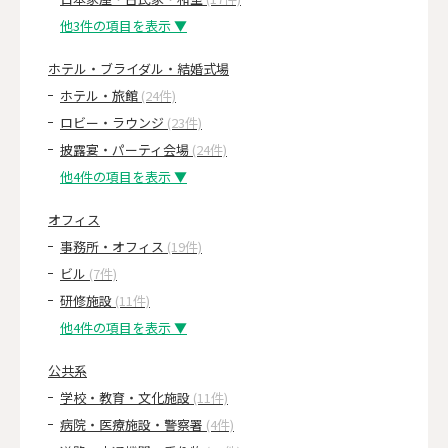
他3件の項目を表示 ▼
ホテル・ブライダル・結婚式場
ホテル・旅館
(24件)
ロビー・ラウンジ
(23件)
披露宴・パーティ会場
(24件)
他4件の項目を表示 ▼
オフィス
事務所・オフィス
(19件)
ビル
(7件)
研修施設
(11件)
他4件の項目を表示 ▼
公共系
学校・教育・文化施設
(11件)
病院・医療施設・警察署
(4件)