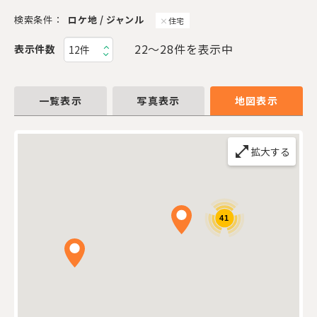
検索条件：
ロケ地 / ジャンル
住宅
22〜28件を表示中
表示件数
一覧表示
写真表示
地図表示
open_in_full
拡大する
41