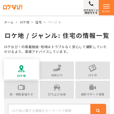
ロケなび！に
MENU
問合せする
ホーム
>
ロケ地
>
住宅
>
ページ 4
ロケ地 / ジャンル:
住宅
の情報一覧
ロケなび！の掲載施設･地域はトラブルなく安心して撮影していた
だけるよう、直接アドバイスしています。
地域ロケ
ロケ弁
ロケ地
旅・情報番組ネタ
打ち上げ会場
撮影サポート情報