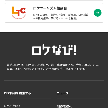
ロケツーリズム協議会
のべ523団体（自治体・企業）が参加。ロケ誘致
から観光振興へ繋げるノウハウを提供。
最適なロケ地、ロケ弁、地域ロケ、旅・番組情報ネタ、会場、機材、求人、
車両、美術、衣装などを探すことが可能なポータルサイトです。
ロケ情報を検索する
ニュース
ロケ地を探す
制作者様へ