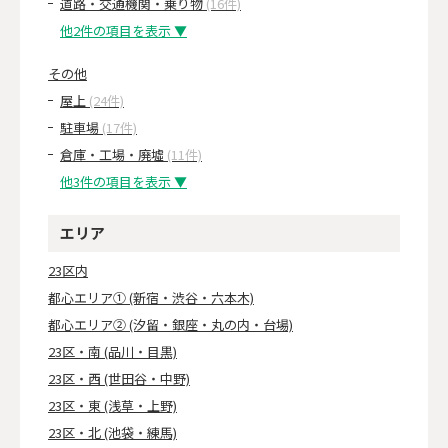
道路・交通機関・乗り物
(16件)
他2件の項目を表示 ▼
その他
屋上
(24件)
駐車場
(17件)
倉庫・工場・廃墟
(11件)
他3件の項目を表示 ▼
エリア
23区内
都心エリア① (新宿・渋谷・六本木)
都心エリア② (汐留・銀座・丸の内・台場)
23区・南 (品川・目黒)
23区・西 (世田谷・中野)
23区・東 (浅草・上野)
23区・北 (池袋・練馬)