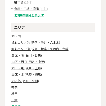
駐車場
(17件)
倉庫・工場・廃墟
(11件)
他3件の項目を表示 ▼
エリア
23区内
都心エリア① (新宿・渋谷・六本木)
都心エリア② (汐留・銀座・丸の内・台場)
23区・南 (品川・目黒)
23区・西 (世田谷・中野)
23区・東 (浅草・上野)
23区・北 (池袋・練馬)
23区外 (調布・立川)
神奈川
埼玉
千葉