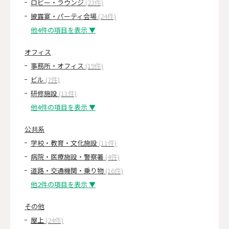
ロビー・ラウンジ
(23件)
披露宴・パーティ会場
(24件)
他4件の項目を表示 ▼
オフィス
事務所・オフィス
(19件)
ビル
(7件)
研修施設
(11件)
他4件の項目を表示 ▼
公共系
学校・教育・文化施設
(11件)
病院・医療施設・警察署
(4件)
道路・交通機関・乗り物
(16件)
他2件の項目を表示 ▼
その他
屋上
(24件)