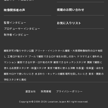
掲載のお問い合わせ
映像関係者の声
監督インタビュー
お気に入りリスト
プロデューサーインタビュー
制作者インタビュー
撮影許可が取りやすい公園
アリーナ・イベントホール撮影・大規模映像制作のロケ地探
し
工場ロケ地ガイド
プールで撮影できるロケ地をお探しの方へ
ドラマでよく使われる
マンション
撮影できる大学・ロケ地の大学
撮影できるキッチンスタジオ
関東で撮影に
使える古民家スタジオ・和室スタジオ
東京で撮影に使える洋館
社長室・役員室・会社を
撮影やロケで使いたいとき
水まわり・キッチンの撮影場所を探したいとき
東京・関東の
学校スタジオと廃校
運営会社
採用情報
プライバシーポリシー
Copyright © 2008-2026 Location Japan All right reserved.