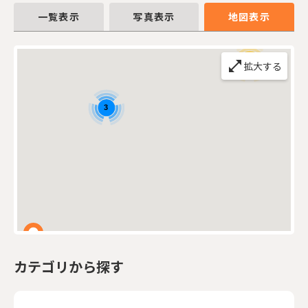
一覧表示
写真表示
地図表示
open_in_full
拡大する
21
3
カテゴリから探す