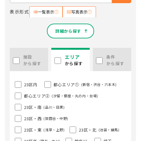
表示形式
一覧表示
写真表示
詳細から探す
エリア
施設
条件
から探す
から探す
から探す
23区内
都心エリア①
(新宿・渋谷・六本木)
都心エリア②
(汐留・銀座・丸の内・台場)
23区・南
(品川・目黒)
23区・西
(世田谷・中野)
23区・東
23区・北
(浅草・上野)
(池袋・練馬)