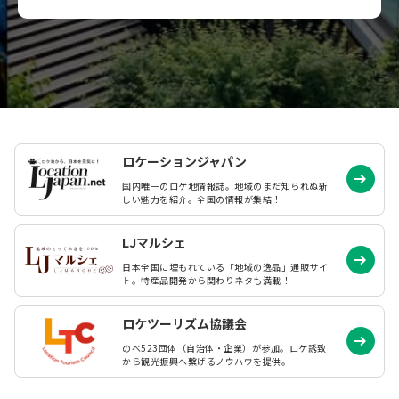
ロケーションジャパン
国内唯一のロケ地情報誌。地域のまだ知られぬ
新
しい魅力を紹介。全国の情報が集結！
LJマルシェ
日本全国に埋もれている「地域の逸品」通販サイ
ト。特産品開発から関わりネタも満載！
ロケツーリズム協議会
のべ523団体（自治体・企業）が参加。ロケ誘致
から観光振興へ繋げるノウハウを提供。